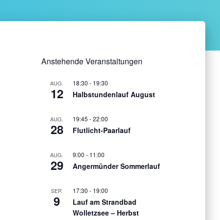
Anstehende Veranstaltungen
18:30
-
19:30
AUG.
12
Halbstundenlauf August
19:45
-
22:00
AUG.
28
Flutlicht-Paarlauf
9:00
-
11:00
AUG.
29
Angermünder Sommerlauf
17:30
-
19:00
SEP.
9
Lauf am Strandbad
Wolletzsee – Herbst