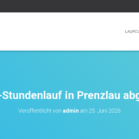
LAUFCU
-Stundenlauf in Prenzlau ab
Veröffentlicht von
admin
am
25. Juni 2026