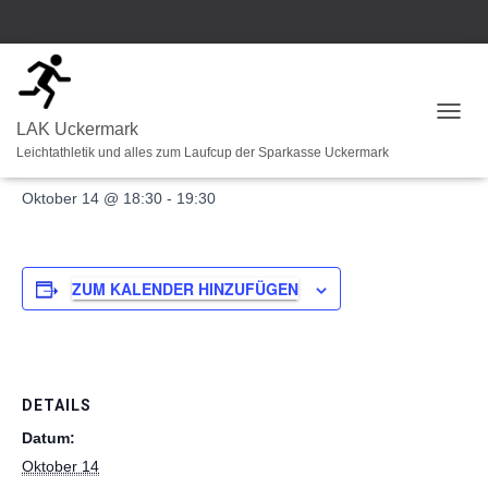
« Alle Veranstaltungen
N
LAK Uckermark
A
Halbstundenlauf Oktober
Leichtathletik und alles zum Laufcup der Sparkasse Uckermark
V
I
Oktober 14 @ 18:30
-
19:30
G
A
T
I
ZUM KALENDER HINZUFÜGEN
O
N
U
M
S
C
DETAILS
H
Datum:
A
L
Oktober 14
T