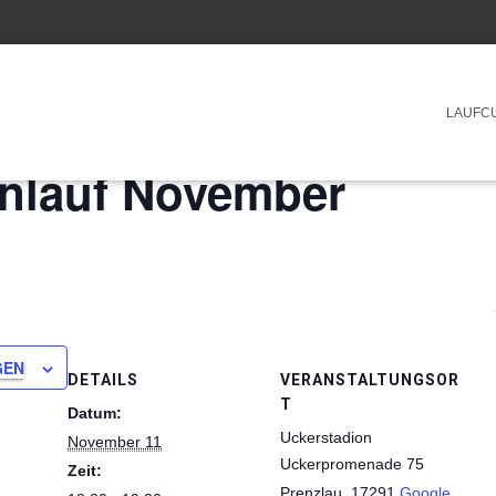
LAUFCU
nlauf November
GEN
DETAILS
VERANSTALTUNGSOR
T
Datum:
Uckerstadion
November 11
Uckerpromenade 75
Zeit:
Prenzlau
,
17291
Google