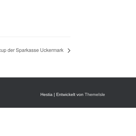
fcup der Sparkasse Uckermark
Hestia | Entwickelt von
ThemeIsle